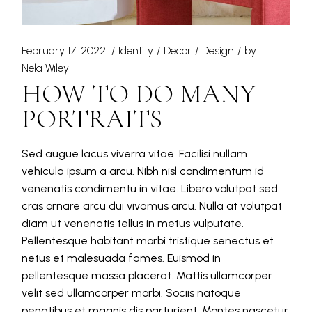
February 17. 2022.
Identity
Decor
Design
by
Nela Wiley
HOW TO DO MANY
PORTRAITS
Sed augue lacus viverra vitae. Facilisi nullam
vehicula ipsum a arcu. Nibh nisl condimentum id
venenatis condimentu in vitae. Libero volutpat sed
cras ornare arcu dui vivamus arcu. Nulla at volutpat
diam ut venenatis tellus in metus vulputate.
Pellentesque habitant morbi tristique senectus et
netus et malesuada fames. Euismod in
pellentesque massa placerat. Mattis ullamcorper
velit sed ullamcorper morbi. Sociis natoque
penatibus et magnis dis parturient. Montes nascetur