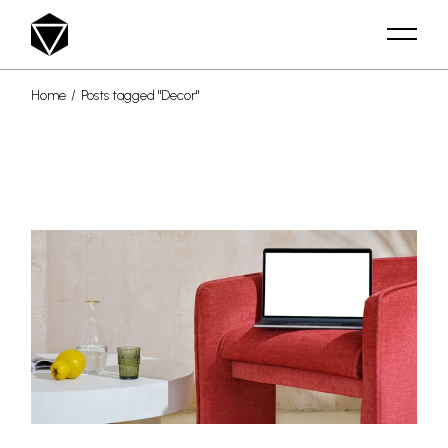
Skip
to
the
content
Home
Posts tagged "Decor"