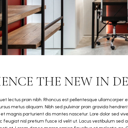
IENCE THE NEW IN D
iquet lectus proin nibh. Rhoncus est pellentesque ullamcorper el
cursus metus aliquam. Nibh sed pulvinar proin gravida hendrerit
et magnis parturient dis montes nascetur. Lore dolor sed viv
 feugiat nisl pretium fusce id velit ut. Lacus vestibulum sed