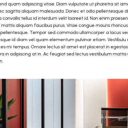
fend quam adipiscing vitae. Diam vulputate ut pharetra sit am
ec sagittis aliquam malesuada. Donec et odio pellentesque d
convallis tellus id interdum velit laoreet id. Non enim prae
rtis mattis aliquam faucibus purus. Vitae congue mauris rhoncus
s pellentesque. Tempor sed commodo ullamcorper a lacus ve
sque id diam vel quam elementum pulvinar etiam. Vestibulu 
rices mi tempus. Ornare lectus sit amet est placerat in egestas
rra in adipiscing at in. Ac feugiat sed lectus vestibulum mattis
n.