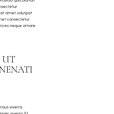
ravida quis blandit
onsectetur
 sit amet volutpat
met consectetur.
ultrices neque ornare
 UT
ENENATI
sus viverra.
mper viverra. Et