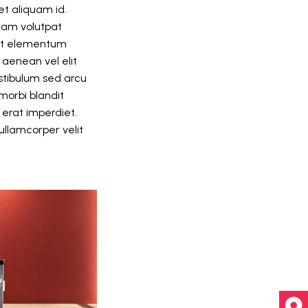
et aliquam id.
iam volutpat
sent elementum
 aenean vel elit
stibulum sed arcu
morbi blandit
 erat imperdiet.
 ullamcorper velit