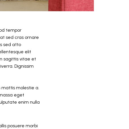
smod tempor
pat sed cras ornare
is sed atto
llentesque elit
 sagittis vitae et
verra. Dignissim
s mattis molestie a.
e massa eget
Vulputate enim nulla
llis posuere morbi