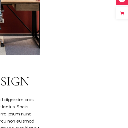
ESIGN
it dignissim cras
 lectus. Sociis
erra ipsum nunc
 arcu non euismod