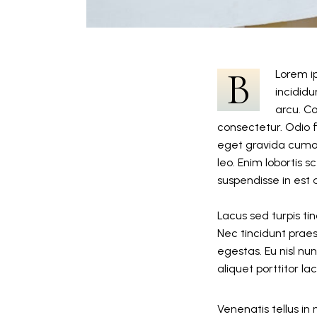
B
Lorem i
incididu
arcu. Co
consectetur. Odio 
eget gravida cumon 
leo. Enim lobortis
suspendisse in est 
Lacus sed turpis tin
Nec tincidunt prae
egestas. Eu nisl nu
aliquet porttitor l
Venenatis tellus i