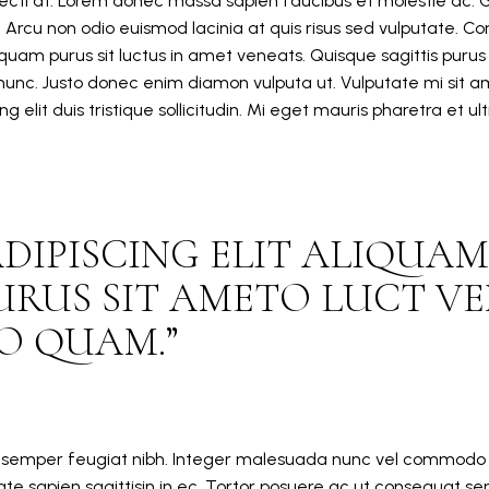
secti at. Lorem donec massa sapien faucibus et molestie ac. G
c. Arcu non odio euismod lacinia at quis risus sed vulputate. C
aliquam purus sit luctus in amet veneats. Quisque sagittis purus
unc. Justo donec enim diamon vulputa ut. Vulputate mi sit a
ng elit duis tristique sollicitudin. Mi eget mauris pharetra et 
DIPISCING ELIT ALIQUAM
URUS SIT AMETO LUCT V
O QUAM.
 semper feugiat nibh. Integer malesuada nunc vel commodo ri
te sapien sagittisin in ec. Tortor posuere ac ut consequat se