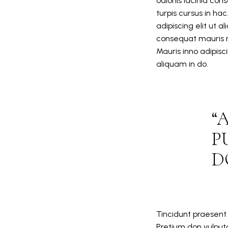
odionis lacinia con
turpis cursus in ha
adipiscing elit ut 
consequat mauris n
Mauris inno adipisci
aliquam in do.
A
P
D
Tincidunt praesent
Pretium don vulputa