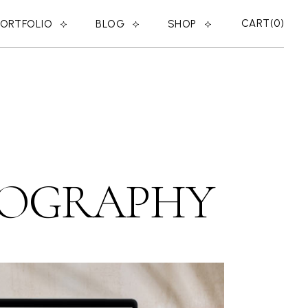
CART
0
PORTFOLIO
BLOG
SHOP
RIGHT SIDEBAR
SHOP LIST
LEFT SIDEBAR
SHOP SINGLE
ER
NO SIDEBAR
SHOP LAYOUTS
MASONRY
SHOP PAGES
POST TYPES
TOGRAPHY