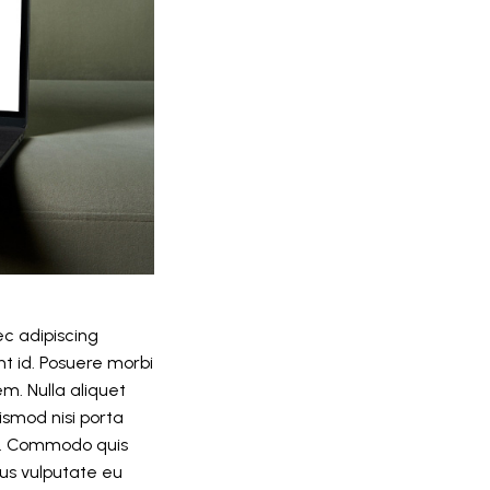
ec adipiscing
unt id. Posuere morbi
em. Nulla aliquet
ismod nisi porta
us. Commodo quis
tus vulputate eu