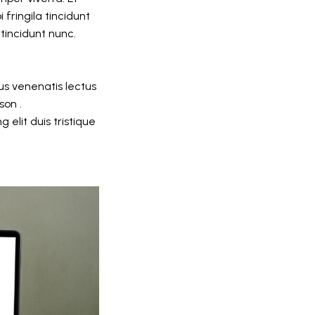
fringila tincidunt
incidunt nunc.
us venenatis lectus
son .
elit duis tristique