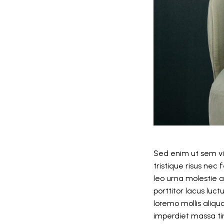
Sed enim ut sem viv
tristique risus nec 
leo urna molestie a
porttitor lacus luc
loremo mollis aliq
imperdiet massa tin