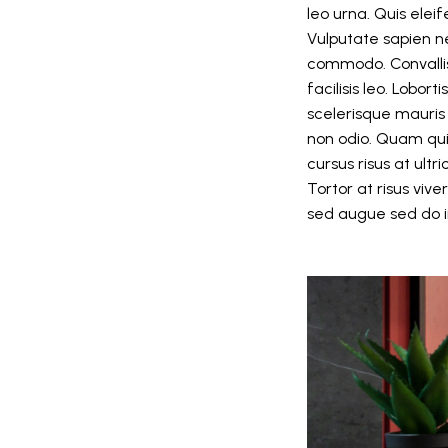
leo urna. Quis elei
Vulputate sapien n
commodo. Convallis 
facilisis leo. Lobo
scelerisque mauri
non odio. Quam qui
cursus risus at ult
Tortor at risus vive
sed augue sed do i