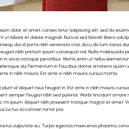
psum dolor sit amet, consectetur adipiscing elit, sed do eiu
nt ut labore et dolore magnali. Nuncai sed blandit libero volut
nsequ dui id porta nibh venenatis cras. Arcu dictum varius du
feugiat nibh pretium ipsum consequat nisl. Nulla malesuada pe
in sociis natoque penatibus. Mattis enim ut tellus elementum
 scelerisque dui fermentum in faucibus donne ornareno quam vi
ante in nibh mauris. Est ante in nibh mauris cursus mattis.
cidunt id aliquet risus feugiat in. Est ante in nibh mauris cursu
sent semper feugiat nibh sed pulvinar. Morbi tincidunt ornar
nc mi ipsum. Aliquet nibh praesent tristique magna sit amet. 
acus luctus accumsan tortor pos.
n metus vulputate eu. Turpis egestas maecenas pharetra conva