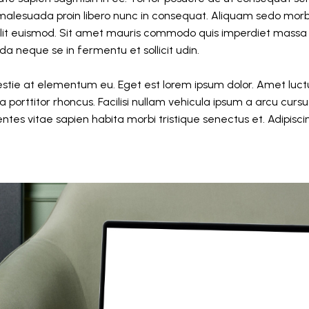
malesuada proin libero nunc in consequat. Aliquam sedo morbi 
it euismod. Sit amet mauris commodo quis imperdiet massa t
a neque se in fermentu et sollicit udin.
estie at elementum eu. Eget est lorem ipsum dolor. Amet luct
a porttitor rhoncus. Facilisi nullam vehicula ipsum a arcu cursu
es vitae sapien habita morbi tristique senectus et. Adipiscing 