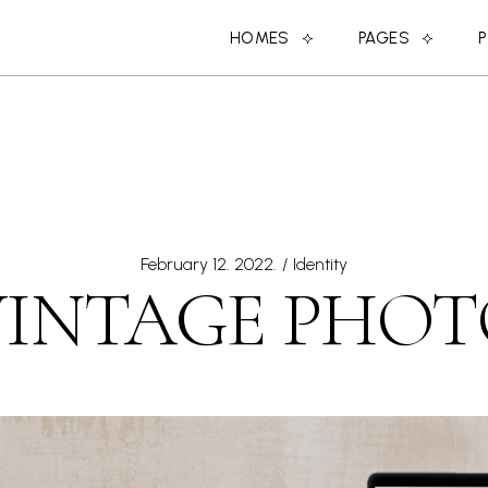
HOMES
PAGES
MAIN HOME
ABOUT US
SPLIT PROJECTS
ABOUT ME
DESIGN STUDIO
MEET THE DESIGN
CREATIVE AGENCY
COMING SOON
February 12. 2022.
Identity
SHOP HOME
CONTACT US
VINTAGE PHO
PORTFOLIO CATEGORIES
OUR CLIENTS
DESIGN CONFERENCE
OUR SERVICES
BLOG HOME
MEET THE TEAM
PARALLAX PROJECTS
404 ERROR PAGE
HORIZONTAL PROJECTS
LANDING