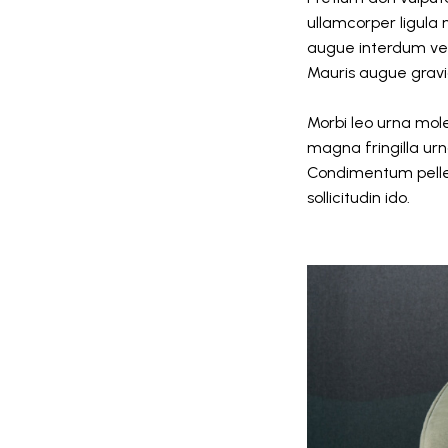
ullamcorper ligula 
augue interdum vel
Mauris augue gravid
Morbi leo urna mol
magna fringilla urn
Condimentum pellent
sollicitudin ido.