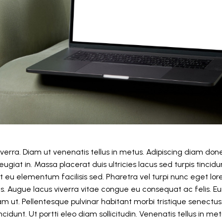
erra. Diam ut venenatis tellus in metus. Adipiscing diam don
feugiat in. Massa placerat duis ultricies lacus sed turpis tincid
t eu elementum facilisis sed. Pharetra vel turpi nunc eget lor
tus. Augue lacus viverra vitae congue eu consequat ac felis. Eu
uam ut. Pellentesque pulvinar habitant morbi tristique senect
cidunt. Ut portti eleo diam sollicitudin. Venenatis tellus in me