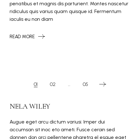
penatibus et magnis dis parturient. Montes nascetur
ridiculus quis varius quam quisque id. Fermentum
iaculis eu non diam
READ MORE
POSTS
01
02
…
05
PAGINATION
NELA WILEY
Augue eget arcu dictum variusi. Imper dui
accumsan sit inoc eto ameti. Fusce ceroin sed
donnen don orci pellentene pharetra el esque eget