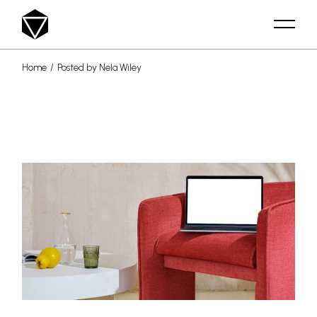
Skip
to
the
content
Home
Posted by Nela Wiley