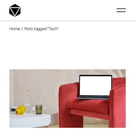
Skip
to
the
content
Home
Posts tagged "Tech"